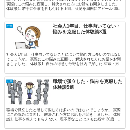
実際にこの悩みに直面し、解決された方にお話をお聞きしました。
体験談1. 若手に仕事を押し付ける上司。状況を周囲にアピール 36
歳・女性 既婚・埼玉県 ...
社会人1年目、仕事向いてない・
仕事
悩みを克服した体験談8選
社会人1年目、仕事向いてないことについて悩む方は多いのではない
でしょうか。 実際にこの悩みに直面し、解決された方にお話をお聞
きしました。 体験談1. 自分の得意な分野を社内で探した 32歳・男性
独身・大阪府 ...
職場で孤立した・悩みを克服した
仕事
体験談5選
職場で孤立したと感じて悩む方は多いのではないでしょうか。 実際
にこの悩みに直面し、解決された方にお話をお聞きしました。 体験
談1. 仕事を教えてもらえない…理不尽なことはメモに残す 36歳・女
性 既婚・島根県 ...