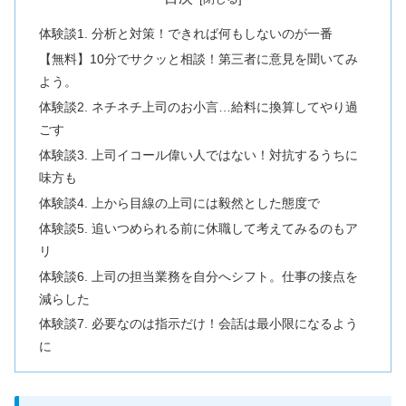
体験談1. 分析と対策！できれば何もしないのが一番
【無料】10分でサクッと相談！第三者に意見を聞いてみ
よう。
体験談2. ネチネチ上司のお小言…給料に換算してやり過
ごす
体験談3. 上司イコール偉い人ではない！対抗するうちに
味方も
体験談4. 上から目線の上司には毅然とした態度で
体験談5. 追いつめられる前に休職して考えてみるのもア
リ
体験談6. 上司の担当業務を自分へシフト。仕事の接点を
減らした
体験談7. 必要なのは指示だけ！会話は最小限になるよう
に