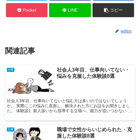
Pocket
LINE
コピー
editor
関連記事
社会人3年目、仕事向いてない・
仕事
悩みを克服した体験談8選
社会人3年目、仕事向いてないと悩む方は多いのではないでしょう
か。 実際にこの悩みに直面し、解決された方にお話をお聞きしまし
た。 体験談1. 新人扱いから指導する立場へ。能力が追いつかない 47
歳・女性 既婚・京都府 ...
職場で女性からいじめられた・克
仕事
服した体験談8選