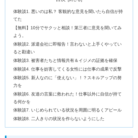
体験談1. 悪いのは私？ 客観的な意見を聞いたら自信が持
てた
【無料】10分でサクッと相談！第三者に意見を聞いてみ
よう。
体験談2. 派遣会社に即報告！言わないと上手くやってい
ると勘違い
体験談3. 被害者たちと情報共有＆イジメの証拠を確保
体験談4. 仕事を妨害してくる女性には仕事の成果で反撃
体験談5. 新人なのに「使えない」！？スキルアップの努
力を
体験談6. 友達の言葉に救われた！仕事以外に自信が持て
る何かを
体験談7. いじめられている状況を周囲に明るくアピール
体験談8. 二人きりの状況を作らないようにした