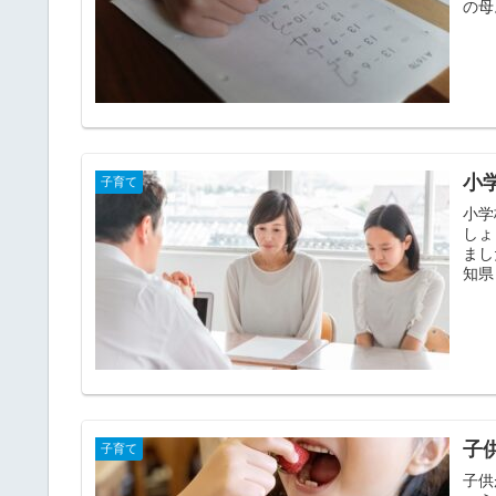
の母
小
子育て
小学
しょ
ました
子
子育て
子供