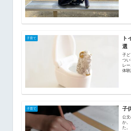
ト
子育て
選
子ど
つい
レー
子
子育て
公文
か。
た。 