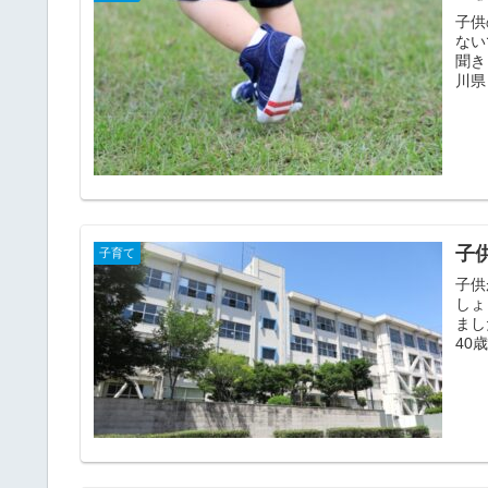
子供
ない
聞きし
子
子育て
子供
しょ
まし