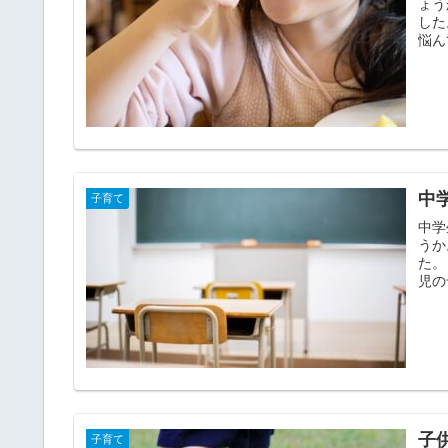
ょう
した。 
悩ん
中
子育て
中学
うか
た。 
児の
子
子育て