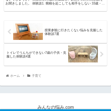
お聞きしました。 体験談1. 癇癪を起こしても相手をしない 33歳・女
性・広島県 2児...
授業参観に行きたくない悩みを克服した
体験談7選
トイレでうんちができない7歳の子供・克
服した体験談4選
ホーム
子育て
みんなの悩み.com