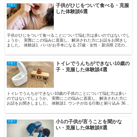
子供がひじをついて食べる・克服
子育て
した体験談6選
子供がひじをついて食べることについて悩む方は多いのではないでし
ょうか。 実際にこの悩みに直面し、解決された方にお話をお聞きし
ました。 体験談1. パパがお手本になる 27歳・女性・新潟県 2児の
母。悩んでいた時...
トイレでうんちができない10歳の
子育て
子・克服した体験談4選
トイレでうんちができない10歳の子供のことについて悩む方は多い
のではないでしょうか。 実際にこの悩みに直面し、解決された方に
お話をお聞きしました。 体験談1. ウンチが出る行動と刷り込み 36
歳・男性・東京都 ...
小1の子供が言うことを聞かな
子育て
い・克服した体験談8選