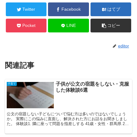
Twitter
Facebook
はてブ
Pocket
LINE
コピー
editor
関連記事
子供が公文の宿題をしない・克服
子育て
した体験談6選
公文の宿題しない子どもについて悩む方は多いのではないでしょう
か。 実際にこの悩みに直面し、解決された方にお話をお聞きしまし
た。 体験談1. 隣に座って問題を指差しする 41歳・女性・群馬県 2児
の母。悩んでいた...